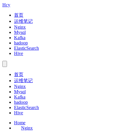
Hcy
首页
运维笔记
Nginx
Mysql
Kafka
hadoop
ElasticSearch
Hive
首页
运维笔记
Nginx
Mysql
Kafka
hadoop
ElasticSearch
Hive
Home
Nginx