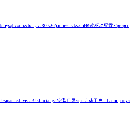
mysql-connector-java/8.0.26/jar hive-site.xml修改驱动配置 <property
3.9/apache-hive-2.3.9-bin.tar.gz 安装目录/opt 启动用户：hadoop mysql