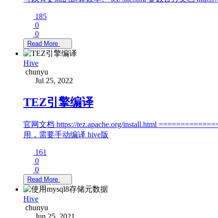
185
0
0
Read More
Hive
chunyu
Jul 25, 2022
TEZ引擎编译
官网文档 https://tez.apache.org/install.html ==
用，需要手动编译 hive版
161
0
0
Read More
Hive
chunyu
Jun 25, 2021