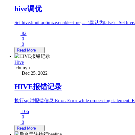
hive调优
Set hive.limit.optimize.enable=true;--（默认为false） Se
82
0
0
Read More
Hive
chunyu
Dec 25, 2022
HIVE报错记录
执行sql时报错信息 Error: Error while processing statement: FAIL
166
0
0
Read More