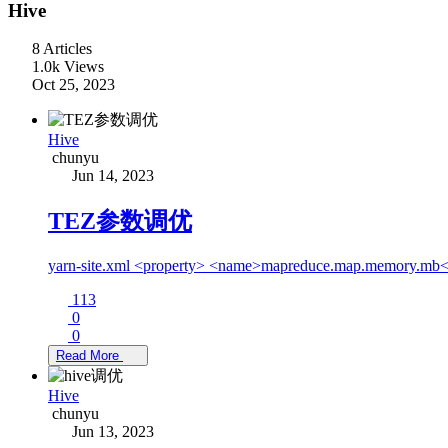
Hive
8 Articles
1.0k Views
Oct 25, 2023
Hive
chunyu
Jun 14, 2023
TEZ参数调优
yarn-site.xml <property> <name>mapreduce.map.memory.m
113
0
0
Read More
Hive
chunyu
Jun 13, 2023