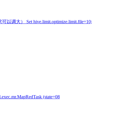
大） Set hive.limit.optimize.limit.file=10;
l.exec.mr.MapRedTask (state=08