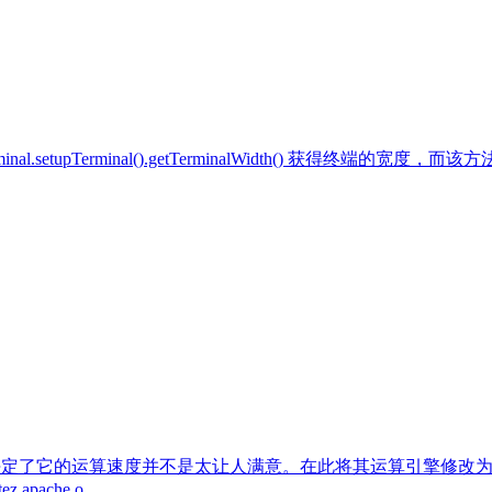
al.setupTerminal().getTerminalWidth() 获得终端的宽
决定了它的运算速度并不是太让人满意。在此将其运算引擎修改为Tez
.apache.o