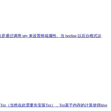
度，而该方法是通过调用 stty 来设置终端属性。当 beeline 以后台模式运
（当然在此需要先安装Tez），Tez基于内存的计算使得hive