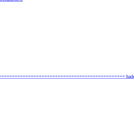
================================================