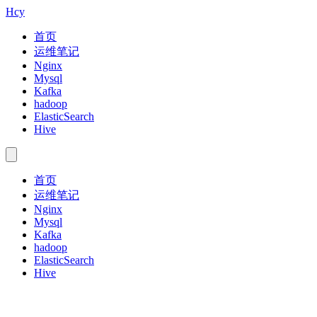
Hcy
首页
运维笔记
Nginx
Mysql
Kafka
hadoop
ElasticSearch
Hive
首页
运维笔记
Nginx
Mysql
Kafka
hadoop
ElasticSearch
Hive