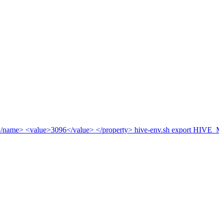
b</name> <value>3096</value> </property> hive-env.sh export