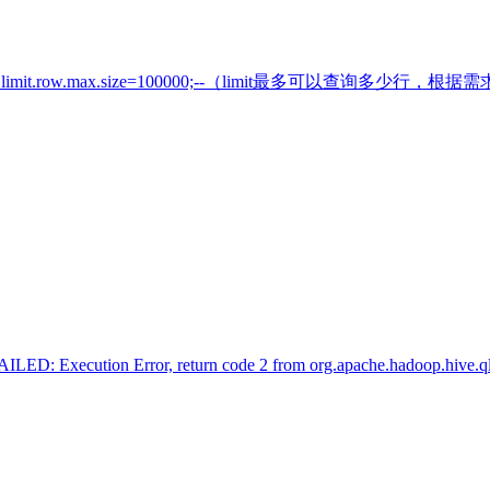
t hive.limit.row.max.size=100000;--（limit最多可以查询多少行，根据需求可以调
ED: Execution Error, return code 2 from org.apache.hadoop.hive.q