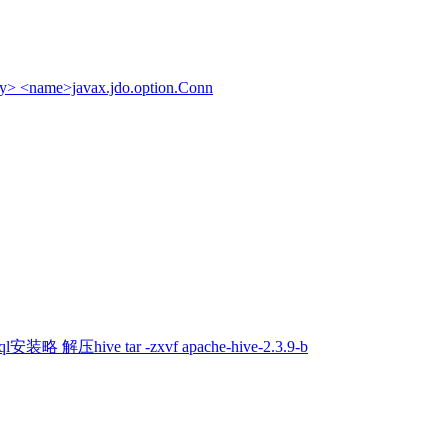
> <name>javax.jdo.option.Conn
安装略 解压hive tar -zxvf apache-hive-2.3.9-b