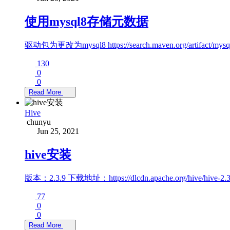
使用mysql8存储元数据
驱动包为更改为mysql8 https://search.maven.org/artifact/mysql/
130
0
0
Read More
Hive
chunyu
Jun 25, 2021
hive安装
版本：2.3.9 下载地址：https://dlcdn.apache.org/hive/hive-2.
77
0
0
Read More