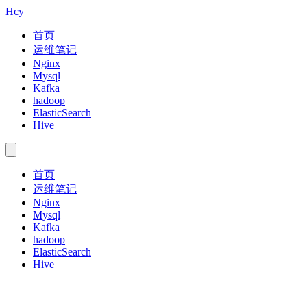
Hcy
首页
运维笔记
Nginx
Mysql
Kafka
hadoop
ElasticSearch
Hive
首页
运维笔记
Nginx
Mysql
Kafka
hadoop
ElasticSearch
Hive